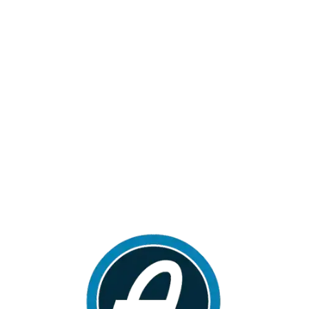
Loa
din
g...