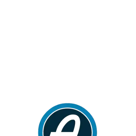
Loa
din
g...