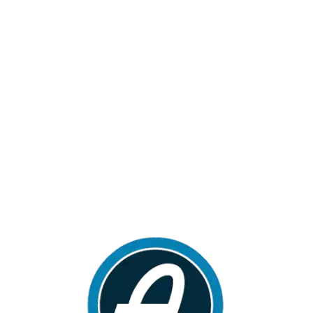
Loa
din
g...