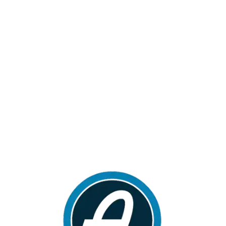
Loa
din
g...